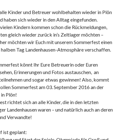
alle Kinder und Betreuer wohlbehalten wieder in Plön
haben sich wieder in den Alltag eingefunden.
, vielen Kindern kommen schon die Rückmeldungen,
sten gleich wieder zurück in’s Zeltlager möchten –
aher möchten wir Euch mit unserem Sommerfest einen
n halben Tag Landenhausen-Atmosphäre verschaffen.
merfest könnt Ihr Eure Betreuerin oder Euren
sehen, Erinnerungen und Fotos austauschen, an
n teilnehmen und sogar etwas gewinnen! Also, kommt
 tollen Sommerfest am 03. September 2016 an der
in Plön!
 richtet sich an alle Kinder, die in den letzten
ger Landenhausen waren – und natürlich auch an deren
 und Verwandte!
 ist geplant:
ßung und Start der Spiele-Olympiade für Groß und