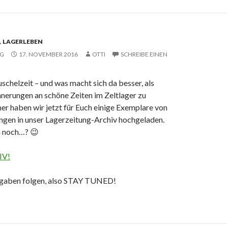
,
LAGERLEBEN
NG
17. NOVEMBER 2016
OTTI
SCHREIBE EINEN
uschelzeit – und was macht sich da besser, als
nnerungen an schöne Zeiten im Zeltlager zu
r haben wir jetzt für Euch einige Exemplare von
ungen in unser Lagerzeitung-Archiv hochgeladen.
h noch…? 😉
IV!
sgaben folgen, also STAY TUNED!