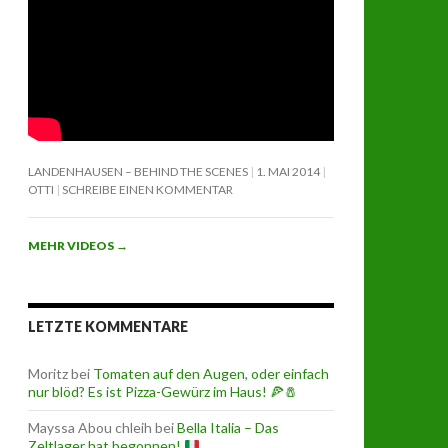
LANDENHAUSEN – BEHIND THE SCENES
1. MAI 2014
OTTI
SCHREIBE EINEN KOMMENTAR
MEHR VIDEOS
→
LETZTE KOMMENTARE
Moritz
bei
Tomaten auf den Augen, oder einfach
nur blöd? Es ist Pizza-Gewürz im Haus! 🍕🧂
Mayssa Abou chleih
bei
Bella Italia – Das
Zeltlager hat begonnen!