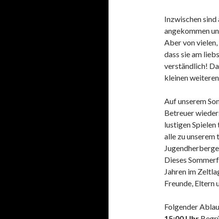
Inzwischen sind 
angekommen und 
Aber von vielen
dass sie am lieb
verständlich! D
kleinen weitere
Auf unserem Som
Betreuer wieder
lustigen Spiele
alle zu unserem
Jugendherberge 
Dieses Sommerfest
Jahren im Zeltla
Freunde, Eltern
Folgender Ablauf
15:00 Uhr
Begrü