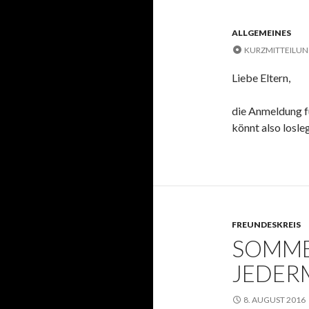
ALLGEMEINES
KURZMITTEILU
Liebe Eltern,
die Anmeldung f
könnt also losle
FREUNDESKREIS
SOMME
JEDER
8. AUGUST 2016