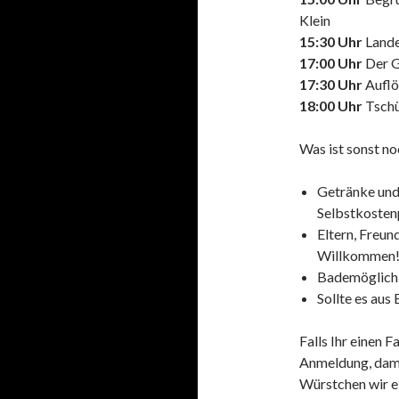
Klein
15:30 Uhr
Lande
17:00 Uhr
Der Gr
17:30 Uhr
Auflö
18:00 Uhr
Tschü
Was ist sonst no
Getränke und 
Selbstkosten
Eltern, Freun
Willkommen!
Bademöglichk
Sollte es aus 
Falls Ihr einen 
Anmeldung, dami
Würstchen wir e