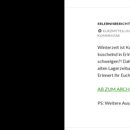
ERLEBNISBERICHT
KURZMITTEILU
KOMMENTAR
Winterzeit ist K
kuschelnd in Eri
schwelgen?! Dahe
alten Lagerzeit
Erinnert Ihr Euc
AB ZUM ARCH
PS: Weitere Au