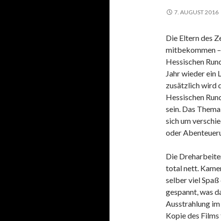
7. AUGUST 2016
Die Eltern des Z
mitbekommen – w
Hessischen Rundf
Jahr wieder ein 
zusätzlich wird 
Hessischen Rund
sein. Das Thema
sich um verschi
oder Abenteueru
Die Dreharbeiten
total nett. Kame
selber viel Spaß
gespannt, was da
Ausstrahlung im
Kopie des Film