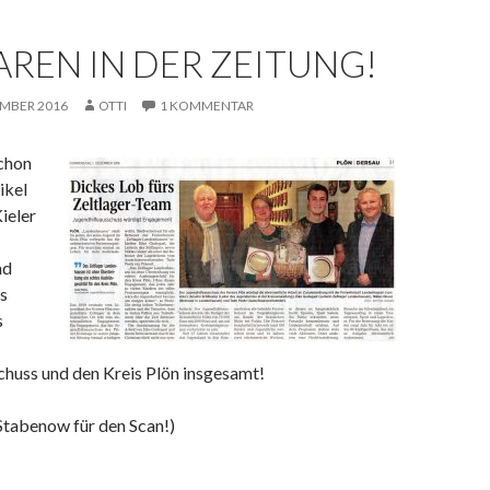
REN IN DER ZEITUNG!
EMBER 2016
OTTI
1 KOMMENTAR
schon
ikel
Kieler
nd
s
s
chuss und den Kreis Plön insgesamt!
Stabenow für den Scan!)