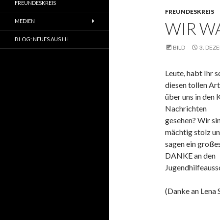
FREUNDESKREIS
FREUNDESKREIS
MEDIEN
WIR WA
BLOG: NEUES AUS LH
BILD
3. DEZ
Leute, habt Ihr 
diesen tollen Art
über uns in den 
Nachrichten
gesehen? Wir si
mächtig stolz un
sagen ein große
DANKE an den
Jugendhilfeauss
(Danke an Lena 