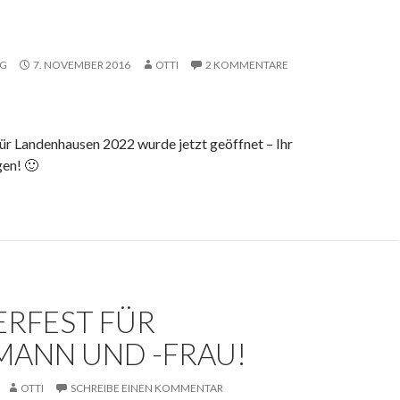
NG
7. NOVEMBER 2016
OTTI
2 KOMMENTARE
ür Landenhausen 2022 wurde jetzt geöffnet – Ihr
gen! 🙂
RFEST FÜR
MANN UND -FRAU!
OTTI
SCHREIBE EINEN KOMMENTAR