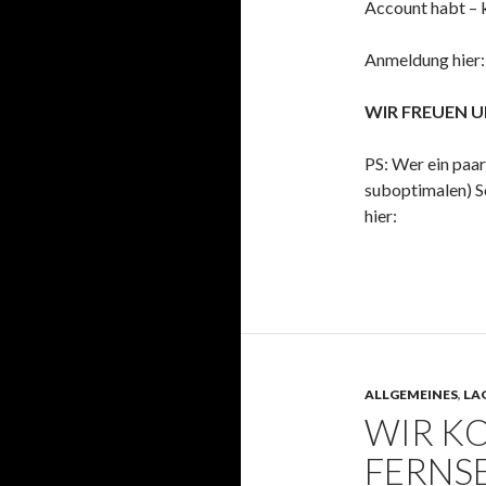
Account habt – 
Anmeldung hier
WIR FREUEN U
PS: Wer ein paa
suboptimalen) S
hier:
ALLGEMEINES
,
LA
WIR K
FERNS