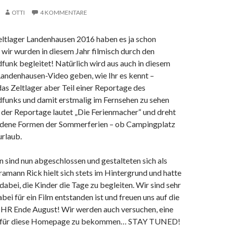
OTTI
4 KOMMENTARE
eltlager Landenhausen 2016 haben es ja schon
ir wurden in diesem Jahr filmisch durch den
unk begleitet! Natürlich wird aus auch in diesem
Landenhausen-Video geben, wie Ihr es kennt –
das Zeltlager aber Teil einer Reportage des
funks und damit erstmalig im Fernsehen zu sehen
 der Reportage lautet „Die Ferienmacher“ und dreht
edene Formen der Sommerferien – ob Campingplatz
rlaub.
 sind nun abgeschlossen und gestalteten sich als
ramann Rick hielt sich stets im Hintergrund und hatte
 dabei, die Kinder die Tage zu begleiten. Wir sind sehr
bei für ein Film entstanden ist und freuen uns auf die
 HR Ende August! Wir werden auch versuchen, eine
s für diese Homepage zu bekommen… STAY TUNED!