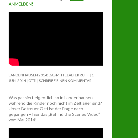
ANMELDEN!
LANDENHAUSEN 2014: DAS MITTELALTER RUFT
1.
JUNI 2014
OTTI
SCHREIBE EINEN KOMMENTAR
Was passiert eigentlich so in Landenhausen,
während die Kinder noch nicht im Zeltlager sind?
Unser Betreuer Otti ist der Frage nach
gegangen – hier das „Behind the Scenes Video“
vom Mai 2014!