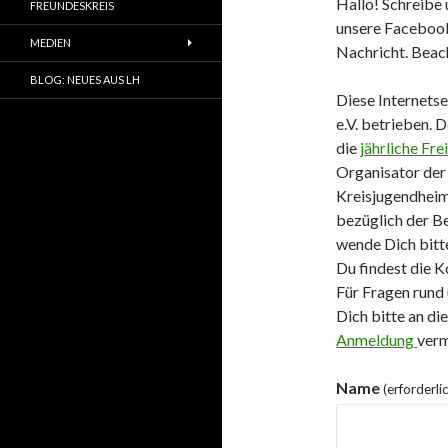
Hallo! Schreibe 
FREUNDESKREIS
unsere Facebook-
MEDIEN
Nachricht. Beac
BLOG: NEUES AUS LH
Diese Internets
e.V. betrieben. 
die
jährliche Fr
Organisator der
Kreisjugendheim
bezüglich der B
wende Dich bitte
Du findest die 
Für Fragen run
Dich bitte an di
Anmeldung
verm
Name
(erforderli