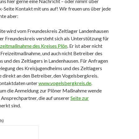
uns hier gerne eine Nachricht – oder nimm‘ über
Seite Kontakt mit uns auf! Wir freuen uns über jede
hte aber:
eite wird vom Freundeskreis Zeltlager Landenhausen
Der Freundeskreis versteht sich als Unterstützung für
eizeitmaßnahme des Kreises Plön
. Er ist aber nicht
 Freizeitmaßnahme, und auch nicht Betreiber des
s und des Zeltlagers in Landenhausen. Für Anfragen
elegung des Kreisjugendheims und des Zeltlagers
 direkt an den Betreiber, den Vogelsbergkreis.
Kontaktdaten unter
www.vogelsbergkreis.de
.
d um die Anmeldung zur Plöner Maßnahme wende
e Ansprechpartner, die auf unserer
Seite zur
erkt sind.
ch)