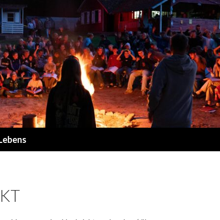
 Lebens
KT