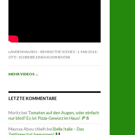
LANDENHAUSEN – BEHIND THE SCENES
1. MAI 2014
OTTI
SCHREIBE EINEN KOMMENTAR
MEHR VIDEOS
→
LETZTE KOMMENTARE
Moritz
bei
Tomaten auf den Augen, oder einfach
nur blöd? Es ist Pizza-Gewürz im Haus! 🍕🧂
Mayssa Abou chleih
bei
Bella Italia – Das
Zeltlager hat begonnen!