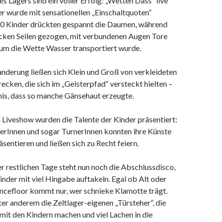
es Lagers sind ein voller Erfolg: „Wetten Dass“ live
r wurde mit sensationellen „Einschaltquoten“
80 Kinder drückten gespannt die Daumen, während
ken Seilen gezogen, mit verbundenen Augen Tore
um die Wette Wasser transportiert wurde.
nderung ließen sich Klein und Groß von verkleideten
ecken, die sich im „Geisterpfad“ versteckt hielten –
nis, dass so manche Gänsehaut erzeugte.
n Liveshow wurden die Talente der Kinder präsentiert:
erInnen und sogar TurnerInnen konnten ihre Künste
sentieren und ließen sich zu Recht feiern.
 restlichen Tage steht nun noch die Abschlussdisco,
Kinder mit viel Hingabe auftakeln. Egal ob Alt oder
ancefloor kommt nur, wer schnieke Klamotte trägt.
er anderem die Zeltlager-eigenen „Türsteher“, die
 mit den Kindern machen und viel Lachen in die