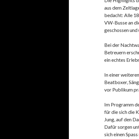
Die Highlights d
aus dem Zeltlage
bedacht: Alle 1
VW-Busse an dic
geschossen und 
Bei der Nachtwa
Betreuern erschr
ein echtes Erleb
In einer weitere
Beatboxer, Säng
vor Publikum prä
Im Programm der
für die sich die 
Jung, auf den D
Dafür sorgen unt
sich einen Spass