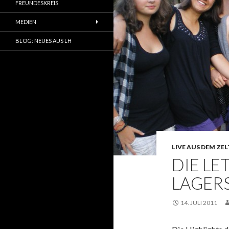
FREUNDESKREIS
MEDIEN
BLOG: NEUES AUS LH
LIVE AUS DEM ZE
DIE LE
LAGER
14. JULI 2011