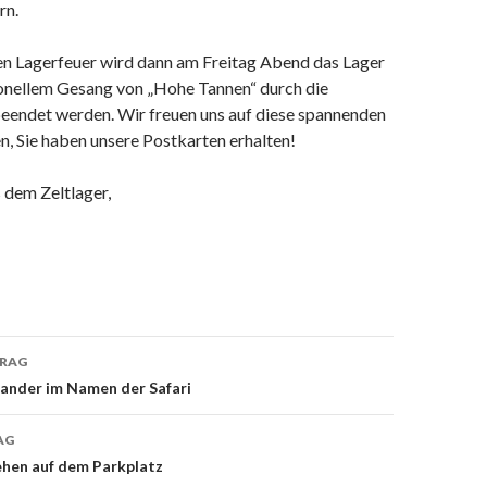
rn.
n Lagerfeuer wird dann am Freitag Abend das Lager
ionellem Gesang von „Hohe Tannen“ durch die
beendet werden. Wir freuen uns auf diese spannenden
n, Sie haben unsere Postkarten erhalten!
 dem Zeltlager,
TRAG
on
nander im Namen der Safari
AG
ehen auf dem Parkplatz