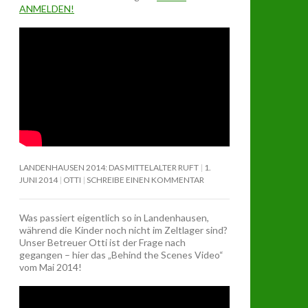
ANMELDEN!
LANDENHAUSEN 2014: DAS MITTELALTER RUFT
1.
JUNI 2014
OTTI
SCHREIBE EINEN KOMMENTAR
Was passiert eigentlich so in Landenhausen,
während die Kinder noch nicht im Zeltlager sind?
Unser Betreuer Otti ist der Frage nach
gegangen – hier das „Behind the Scenes Video“
vom Mai 2014!