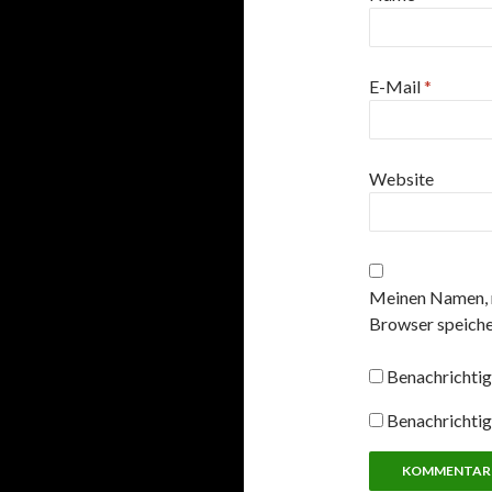
E-Mail
*
Website
Meinen Namen, 
Browser speiche
Benachrichtig
Benachrichtig