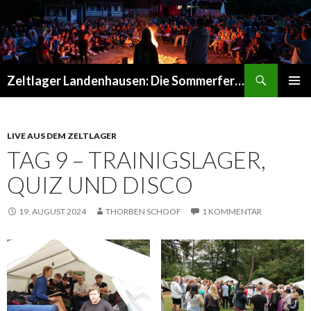
Suchen
Zeltlager Landenhausen: Die Sommerferien Deines Lebens
SPRINGE
PRIMÄR
ZUM
MENÜ
INHALT
LIVE AUS DEM ZELTLAGER
TAG 9 – TRAINIGSLAGER,
QUIZ UND DISCO
19. AUGUST 2024
THORBEN SCHOOF
1 KOMMENTAR