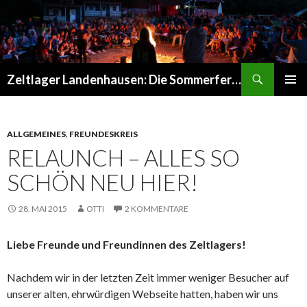
Suchen
Zeltlager Landenhausen: Die Sommerferien Deines Lebens
SPRINGE
PRIMÄR
ZUM
MENÜ
INHALT
ALLGEMEINES
,
FREUNDESKREIS
RELAUNCH – ALLES SO
SCHÖN NEU HIER!
28. MAI 2015
OTTI
2 KOMMENTARE
Liebe Freunde und Freundinnen des Zeltlagers!
Nachdem wir in der letzten Zeit immer weniger Besucher auf
unserer alten, ehrwürdigen Webseite hatten, haben wir uns