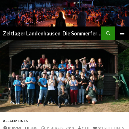
Suchen
Zeltlager Landenhausen: Die Sommerferien Deines Lebens
SPRINGE
PRIMÄR
ZUM
MENÜ
INHALT
ALLGEMEINES
KURZMITTEILUNG
31. AUGUST 2010
OTTI
SCHREIBE EINEN