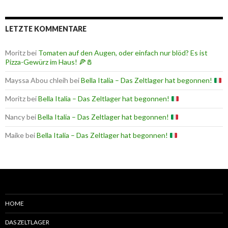
LETZTE KOMMENTARE
Moritz
bei
Tomaten auf den Augen, oder einfach nur blöd? Es ist
Pizza-Gewürz im Haus! 🍕🧂
Mayssa Abou chleih
bei
Bella Italia – Das Zeltlager hat begonnen!
Moritz
bei
Bella Italia – Das Zeltlager hat begonnen!
Nancy
bei
Bella Italia – Das Zeltlager hat begonnen!
Maike
bei
Bella Italia – Das Zeltlager hat begonnen!
HOME
DAS ZELTLAGER