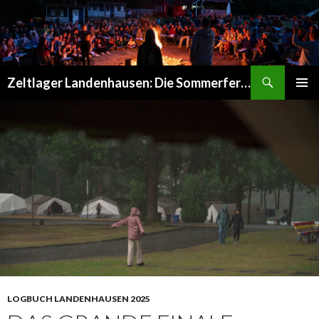
Suchen
Zeltlager Landenhausen: Die Sommerferien Deines Lebens
SPRINGE
PRIMÄR
ZUM
MENÜ
INHALT
LOGBUCH LANDENHAUSEN 2025