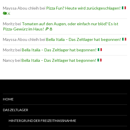
Mayssa Abou chleih
bei
Pizza Fun? Heute wird zurückgeschlagen!
🐘
⚔️
Moritz
bei
Tomaten auf den Augen, oder einfach nur blöd? Es ist
Pizza-Gewürz im Haus! 🍕🧂
Mayssa Abou chleih
bei
Bella Italia – Das Zeltlager hat begonnen!
Moritz
bei
Bella Italia – Das Zeltlager hat begonnen!
Nancy
bei
Bella Italia – Das Zeltlager hat begonnen!
HOME
DAS ZELTLAGER
HINTERGRUND DER FREIZEITMASSNAHME