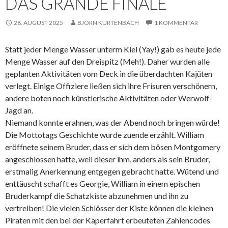
DAS GRANDE FINALE
28. AUGUST 2025
BJÖRN KURTENBACH
1 KOMMENTAR
Statt jeder Menge Wasser unterm Kiel (Yay!) gab es heute jede
Menge Wasser auf den Dreispitz (Meh!). Daher wurden alle
geplanten Aktivitäten vom Deck in die überdachten Kajüten
verlegt. Einige Offiziere ließen sich ihre Frisuren verschönern,
andere boten noch künstlerische Aktivitäten oder Werwolf-
Jagd an.
Niemand konnte erahnen, was der Abend noch bringen würde!
Die Mottotags Geschichte wurde zuende erzählt. William
eröffnete seinem Bruder, dass er sich dem bösen Montgomery
angeschlossen hatte, weil dieser ihm, anders als sein Bruder,
erstmalig Anerkennung entgegen gebracht hatte. Wütend und
enttäuscht schafft es Georgie, William in einem epischen
Bruderkampf die Schatzkiste abzunehmen und ihn zu
vertreiben! Die vielen Schlösser der Kiste können die kleinen
Piraten mit den bei der Kaperfahrt erbeuteten Zahlencodes