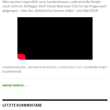
Was passiert eigentlich so in Landenhausen, während die Kinder
noch nicht im Zeltlager sind? Unser Betreuer Otti ist der Frage nach
gegangen – hier das „Behind the Scenes Video“ vom Mai 2014!
LANDENHAUSEN – BEHIND THE SCENES
1. MAI 2014
OTTI
SCHREIBE EINEN
KOMMENTAR
MEHR VIDEOS
→
LETZTE KOMMENTARE