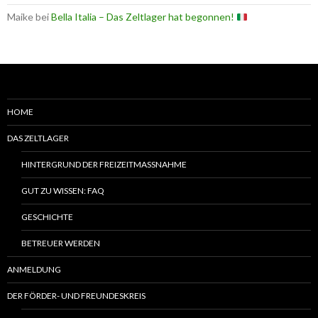
Maike
bei
Bella Italia – Das Zeltlager hat begonnen!
HOME
DAS ZELTLAGER
HINTERGRUND DER FREIZEITMASSNAHME
GUT ZU WISSEN: FAQ
GESCHICHTE
BETREUER WERDEN
ANMELDUNG
DER FÖRDER- UND FREUNDESKREIS