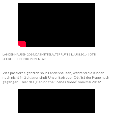
LANDENHAUSEN 2014: DAS MITTELALTER RUFT
1. JUNI 2014
OTTI
SCHREIBE EINEN KOMMENTAR
Was passiert eigentlich so in Landenhausen, während die Kinder
noch nicht im Zeltlager sind? Unser Betreuer Otti ist der Frage nach
gegangen – hier das „Behind the Scenes Video“ vom Mai 2014!