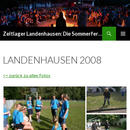
Suchen
Zeltlager Landenhausen: Die Sommerferien Deines Lebens
SPRINGE
PRIMÄR
ZUM
MENÜ
INHALT
LANDENHAUSEN 2008
<< zurück zu allen Fotos