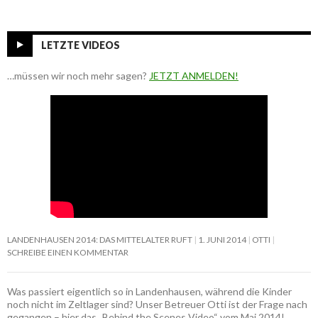
LETZTE VIDEOS
…müssen wir noch mehr sagen?
JETZT ANMELDEN!
LANDENHAUSEN 2014: DAS MITTELALTER RUFT
1. JUNI 2014
OTTI
SCHREIBE EINEN KOMMENTAR
Was passiert eigentlich so in Landenhausen, während die Kinder
noch nicht im Zeltlager sind? Unser Betreuer Otti ist der Frage nach
gegangen – hier das „Behind the Scenes Video“ vom Mai 2014!