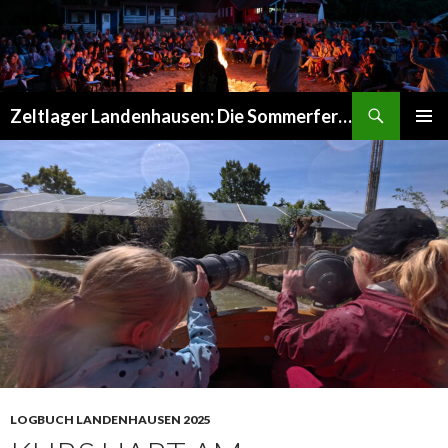
Suchen
Zeltlager Landenhausen: Die Sommerferien Deines Lebens
SPRINGE
PRIMÄR
ZUM
MENÜ
INHALT
LOGBUCH LANDENHAUSEN 2025