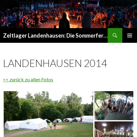
Suchen
Zeltlager Landenhausen: Die Sommerferien Deines Lebens
SPRINGE
PRIMÄR
ZUM
MENÜ
INHALT
LANDENHAUSEN 2014
<< zurück zu allen Fotos