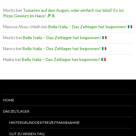
Moritz
bei
Tomaten auf den Augen, oder einfach nur blöd? Es ist
Pizza-Gewürz im Haus! 🍕🧂
Mayssa Abou chleih
bei
Bella Italia – Das Zeltlager hat begonnen!
Moritz
bei
Bella Italia – Das Zeltlager hat begonnen!
Nancy
bei
Bella Italia – Das Zeltlager hat begonnen!
Maike
bei
Bella Italia – Das Zeltlager hat begonnen!
HOME
DAS ZELTLAGER
HINTERGRUND DER FREIZEITMASSNAHME
GUT ZU WISSEN: FAQ