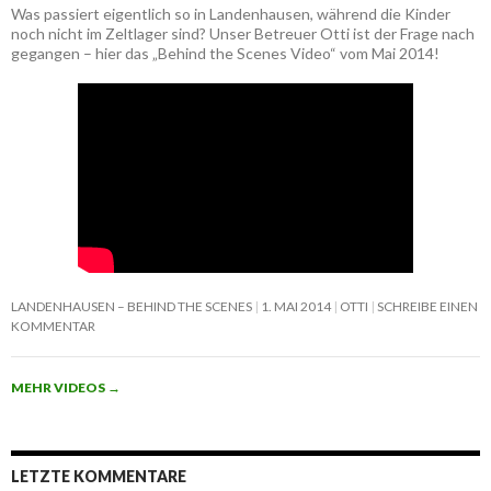
Was passiert eigentlich so in Landenhausen, während die Kinder
noch nicht im Zeltlager sind? Unser Betreuer Otti ist der Frage nach
gegangen – hier das „Behind the Scenes Video“ vom Mai 2014!
LANDENHAUSEN – BEHIND THE SCENES
1. MAI 2014
OTTI
SCHREIBE EINEN
KOMMENTAR
MEHR VIDEOS
→
LETZTE KOMMENTARE